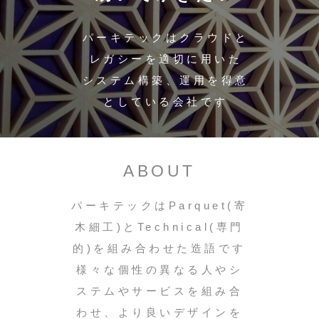
パーキテックはクラウドと
レガシーを適切に用いた
システム構築、運用を得意
としている会社です
ABOUT
パーキテックはParquet(寄
木細工)とTechnical(専門
的)を組み合わせた造語です
様々な個性の異なる人やシ
ステムやサービスを組み合
わせ、より良いデザインを