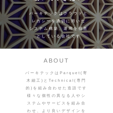
パーキテックはクラウドと
レガシーを適切に用いた
システム構築、運用を得意
としている会社です
ABOUT
パーキテックはParquet(寄
木細工)とTechnical(専門
的)を組み合わせた造語です
様々な個性の異なる人やシ
ステムやサービスを組み合
わせ、より良いデザインを