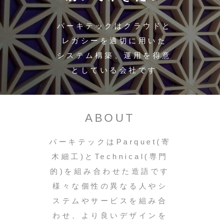
パーキテックはクラウドと
レガシーを適切に用いた
システム構築、運用を得意
としている会社です
ABOUT
パーキテックはParquet(寄
木細工)とTechnical(専門
的)を組み合わせた造語です
様々な個性の異なる人やシ
ステムやサービスを組み合
わせ、より良いデザインを