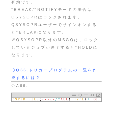
有効です。
*BREAK/*NOTIFYモードの場合は、
QSYSOPRはロックされます。
QSYSOPRユーザーでサインオンする
と*BREAKになります。
※QSYSOPR以外のMSGQは、ロック
しているジョブが終了すると*HOLDに
なります。
◇Q66.トリガープログラムの一覧を作
成するには？
◇A66.
1
DSPFD 
FILE
(
xxxxx
/
*
ALL
)
TYPE
(
*
TRG
)
OUT