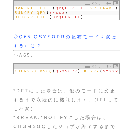
1
OVRPRTF 
FILE
(
QPQUPRFIL
)
SPLFNAME
(
xxxx
2
RUNQRY 
QRY
(
xxxxx
)
3
DLTOVR 
FILE
(
QPQUPRFIL
)
◇Q65.QSYSOPRの配布モードを変更
するには？
◇A65.
1
CHGMSGQ 
MSGQ
(
QSYSOPR
)
DLVRY
(
xxxxx
)
*DFTにした場合は、他のモードに変更
するまで永続的に機能します。(IPLして
も不変）
*BREAK/*NOTIFYにした場合は、
CHGMSGQしたジョブが終了するまで