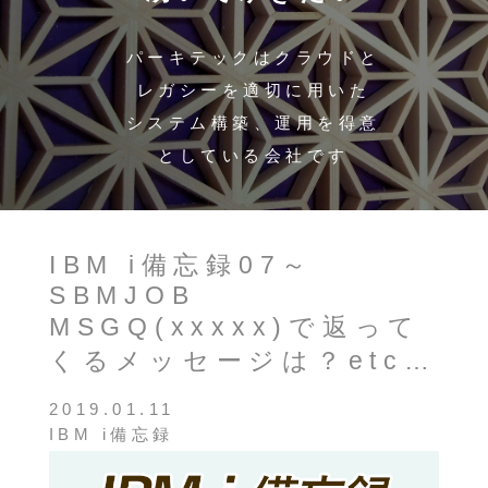
パーキテックはクラウドと
レガシーを適切に用いた
システム構築、運用を得意
としている会社です
IBM i備忘録07～
SBMJOB
MSGQ(xxxxx)で返って
くるメッセージは？etc…
2019.01.11
IBM i備忘録