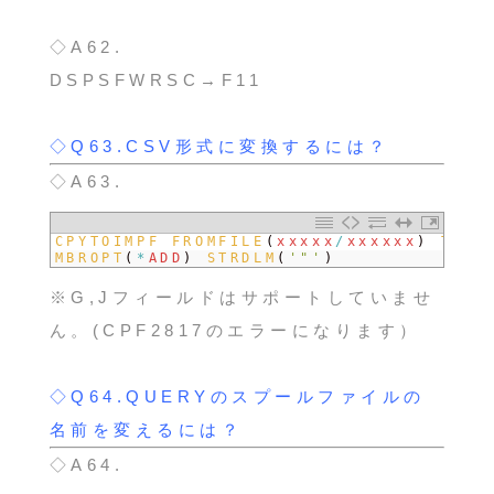
◇A62.
DSPSFWRSC→F11
◇Q63.CSV形式に変換するには？
◇A63.
1
CPYTOIMPF 
FROMFILE
(
xxxxx
/
xxxxxx
)
TOFI
2
MBROPT
(
*
ADD
)
STRDLM
(
'"'
)
※G,Jフィールドはサポートしていませ
ん。(CPF2817のエラーになります）
◇Q64.QUERYのスプールファイルの
名前を変えるには？
◇A64.