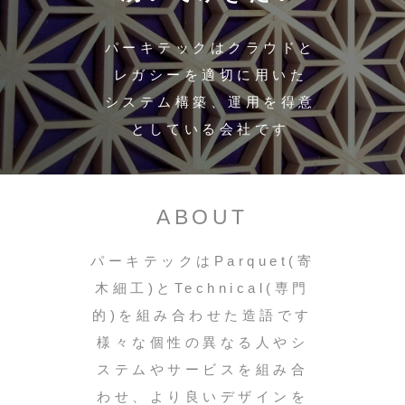
パーキテックはクラウドと
レガシーを適切に用いた
システム構築、運用を得意
としている会社です
ABOUT
パーキテックはParquet(寄
木細工)とTechnical(専門
的)を組み合わせた造語です
様々な個性の異なる人やシ
ステムやサービスを組み合
わせ、より良いデザインを