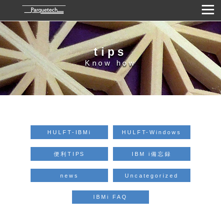
tips
Know how
HULFT-IBMi
HULFT-Windows
便利TIPS
IBM i備忘録
news
Uncategorized
IBMi FAQ