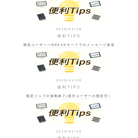
2019/01/28
便利TIPS
指定ユーザーへBREAKモードでのメッセージ送信
2019/01/28
便利TIPS
指定ジョブの強制終了(現行ユーザーの指定可）
2019/01/28