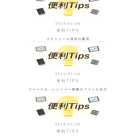
2019/01/28
便利TIPS
スケジュール項目の複写
2019/01/28
便利TIPS
ジャーナル・レシーバー情報のファイル出力
2019/01/28
便利TIPS