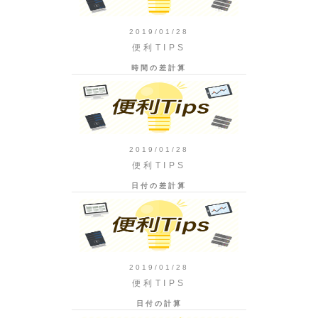
2019/01/28
便利TIPS
時間の差計算
2019/01/28
便利TIPS
日付の差計算
2019/01/28
便利TIPS
日付の計算