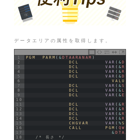
データエリアの属性を取得します。
1
PGM  
PARM
(
&
DTAARANAM
)
2
DCL        
VAR
(
&
DTAAR
3
DCL        
VAR
(
&
RCVVA
4
DCL        
VAR
(
&
RCVVA
5
DCL        
VAR
(
&
DTAAR
6
VALUE
(
' 
7
DCL        
VAR
(
&
START
8
DCL        
VAR
(
&
LENGT
9
DCL        
VAR
(
&
ERRCO
10
11
DCL        
VAR
(
&
RTVLE
12
DCL        
VAR
(
&
RTVDE
13
DCL        
VAR
(
&
RTVLI
14
DCL        
VAR
(
&
RTVTY
15
CHGVAR     
VAR
(
%
SST
(
&
16
CALL       
PGM
(
QWCRDT
17
&
DTAARA
18
/* 長さ */