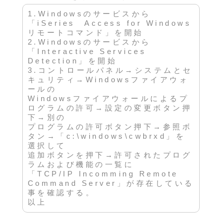
1.Windowsのサービスから
「iSeries Access for Windows
リモートコマンド」を開始
2.Windowsのサービスから
「Interactive Services
Detection」を開始
3.コントロールパネル→システムとセ
キュリティ→Windowsファイアウォ
ールの
Windowsファイアウォールによるプ
ログラムの許可→設定の変更ボタン押
下→別の
プログラムの許可ボタン押下→参照ボ
タン→「c:\windows\cwbrxd」を
選択して
追加ボタンを押下→許可されたプログ
ラムおよび機能の一覧に
「TCP/IP Incomming Remote
Command Server」が存在している
事を確認する。
以上